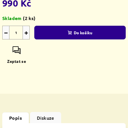
990 Kč
Měrná
Skladem
(2 ks)
cena:
−
+
Do košíku
Zeptat se
Diskuze
Popis