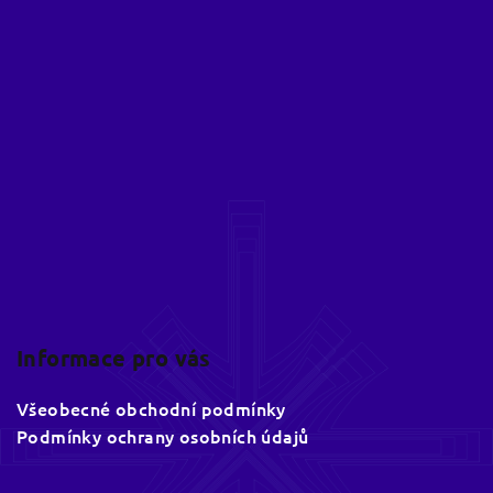
Z
á
p
a
t
í
Informace pro vás
Všeobecné obchodní podmínky
Podmínky ochrany osobních údajů