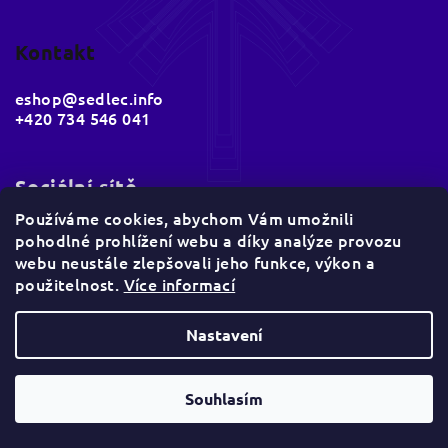
Kontakt
eshop
@
sedlec.info
+420 734 546 041
Sociální sítě
Používáme cookies, abychom Vám umožnili
pohodlné prohlížení webu a díky analýze provozu
webu neustále zlepšovali jeho funkce, výkon a
použitelnost.
Více informací
Nastavení
Copyright 2026
Sedlec e-shop
. Všechna práva
vyhrazena.
Souhlasím
Vytvořil Shoptet