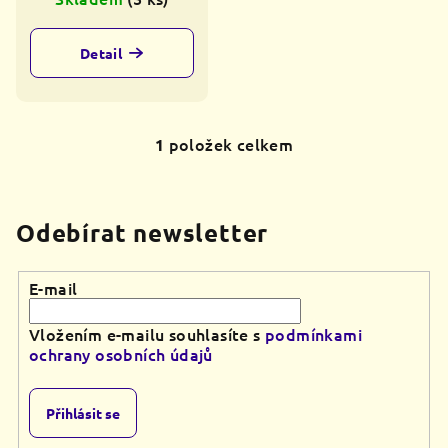
t
ů
Detail
položek celkem
1
O
v
l
á
Odebírat newsletter
d
a
E-mail
c
í
Vložením e-mailu souhlasíte s
podmínkami
p
ochrany osobních údajů
r
v
k
Přihlásit se
y