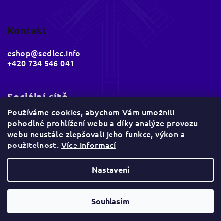
Kontakt
eshop
@
sedlec.info
+420 734 546 041
Sociální sítě
Používáme cookies, abychom Vám umožnili
pohodlné prohlížení webu a díky analýze provozu
webu neustále zlepšovali jeho funkce, výkon a
použitelnost.
Více informací
Nastavení
Copyright 2026
Sedlec e-shop
. Všechna práva
vyhrazena.
Souhlasím
Vytvořil Shoptet