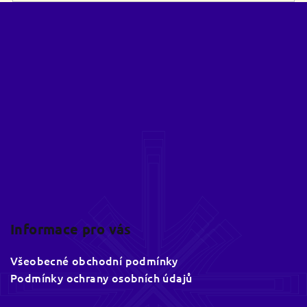
v
Z
ý
á
p
p
i
a
s
u
t
í
Informace pro vás
Všeobecné obchodní podmínky
Podmínky ochrany osobních údajů