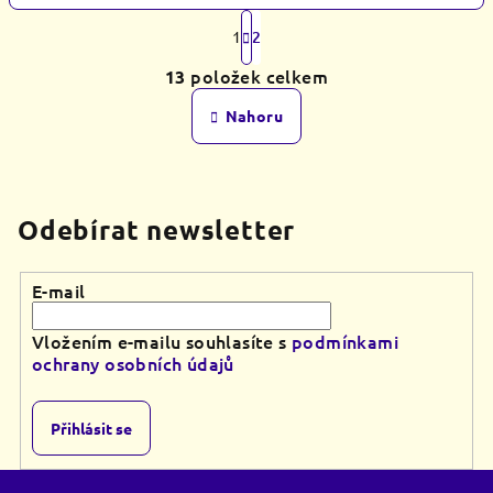
S
t
1
2
O
r
položek celkem
13
á
v
n
l
Nahoru
k
á
o
d
v
á
a
n
c
Odebírat newsletter
í
í
p
r
E-mail
v
k
Vložením e-mailu souhlasíte s
podmínkami
y
ochrany osobních údajů
v
ý
Přihlásit se
p
i
Z
s