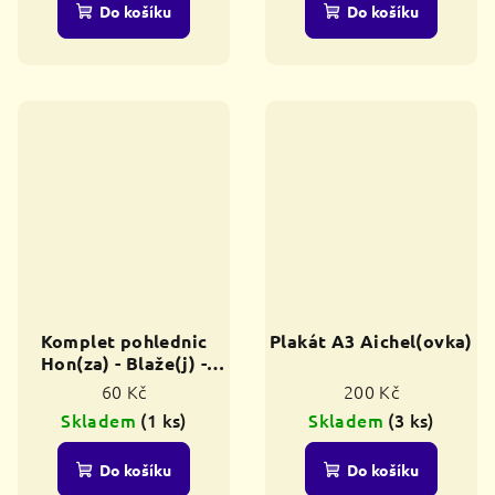
Do košíku
Do košíku
Komplet pohlednic
Plakát A3 Aichel(ovka)
Hon(za) - Blaže(j) -
Santini - Aichel(ovka)
60 Kč
200 Kč
Skladem
(1 ks)
Skladem
(3 ks)
Do košíku
Do košíku