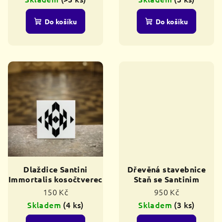
t
ů
Do košíku
Do košíku
Dlaždice Santini
Dřevěná stavebnice
Immortalis kosočtverec
Staň se Santinim
150 Kč
950 Kč
Skladem
(4 ks)
Skladem
(3 ks)