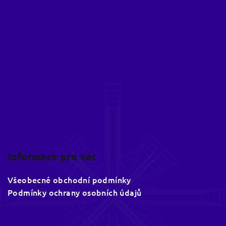
á
u
p
a
t
í
Informace pro vás
Všeobecné obchodní podmínky
Podmínky ochrany osobních údajů