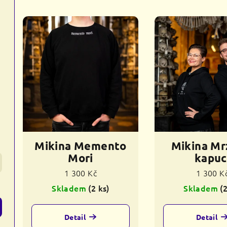
z
V
e
ý
n
p
í
i
p
s
r
p
o
r
d
Mikina Memento
Mikina Mr
o
u
Mori
kapuc
d
k
1 300 Kč
1 300 K
u
Skladem
(2 ks)
Skladem
(
t
k
ů
Detail
Detail