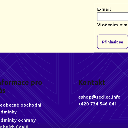
E-mail
Vložením e-ma
Přihlásit se
nformace pro
Kontakt
ás
eshop
@
sedlec.info
+420 734 546 041
eobecné obchodní
odmínky
dmínky ochrany
obních údajů