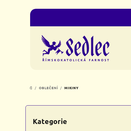
Přejít
na
obsah
/
OBLEČENÍ
/
MIKINY
DOMŮ
P
o
Kategorie
Přeskočit
kategorie