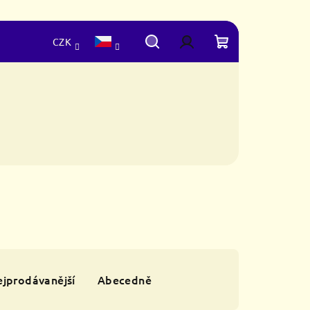
CZK
Hledat
Přihlášení
Nákupní
košík
jprodávanější
Abecedně