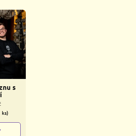
znu s
í
č
2 ks)