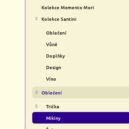
s
Kolekce Memento Mori
t
Kolekce Santini
r
a
Oblečení
n
Vůně
n
Doplňky
í
Design
p
Víno
a
Oblečení
n
Trička
e
Mikiny
l