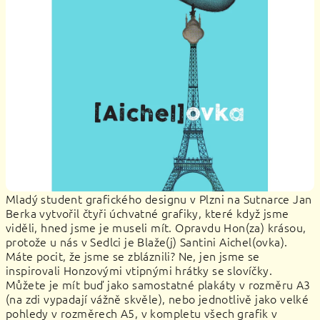
Mladý student grafického designu v Plzni na Sutnarce Jan
Berka vytvořil čtyři úchvatné grafiky, které když jsme
viděli, hned jsme je museli mít. Opravdu Hon(za) krásou,
protože u nás v Sedlci je Blaže(j) Santini Aichel(ovka).
Máte pocit, že jsme se zbláznili? Ne, jen jsme se
inspirovali Honzovými vtipnými hrátky se slovíčky.
Můžete je mít buď jako samostatné plakáty v rozměru A3
(na zdi vypadají vážně skvěle), nebo jednotlivě jako velké
pohledy v rozměrech A5, v kompletu všech grafik v