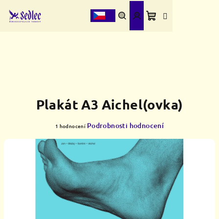
Přejít
na
obsah
Nákupní
Hledat
Přihlášení
košík
Plakát A3 Aichel(ovka)
Průměrné
Podrobnosti hodnocení
1 hodnocení
hodnocení
produktu
je
5,0
z
5
hvězdiček.