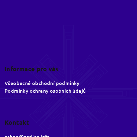
t
í
Informace pro vás
Všeobecné obchodní podmínky
Podmínky ochrany osobních údajů
Kontakt
eshop
@
sedlec.info