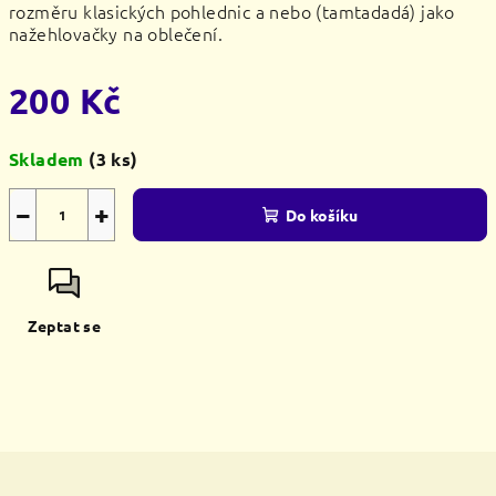
rozměru klasických pohlednic a nebo (tamtadadá) jako
nažehlovačky na oblečení.
200 Kč
Měrná
Skladem
(3 ks)
cena:
−
+
Do košíku
Zeptat se