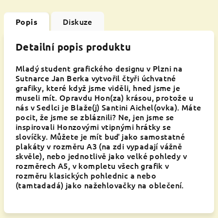
Diskuze
Popis
Detailní popis produktu
Mladý student grafického designu v Plzni na
Sutnarce Jan Berka vytvořil čtyři úchvatné
grafiky, které když jsme viděli, hned jsme je
museli mít. Opravdu Hon(za) krásou, protože u
nás v Sedlci je Blaže(j) Santini Aichel(ovka). Máte
pocit, že jsme se zbláznili? Ne, jen jsme se
inspirovali Honzovými vtipnými hrátky se
slovíčky. Můžete je mít buď jako samostatné
plakáty v rozměru A3 (na zdi vypadají vážně
skvěle), nebo jednotlivě jako velké pohledy v
rozměrech A5, v kompletu všech grafik v
rozměru klasických pohlednic a nebo
(tamtadadá) jako nažehlovačky na oblečení.