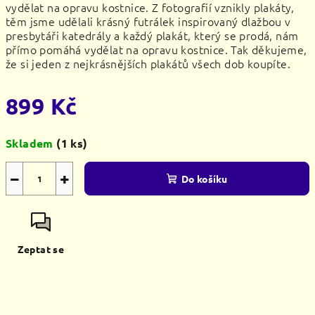
vydělat na opravu kostnice. Z fotografií vznikly plakáty,
těm jsme udělali krásný futrálek inspirovaný dlažbou v
presbytáři katedrály a každý plakát, který se prodá, nám
přímo pomáhá vydělat na opravu kostnice. Tak děkujeme,
že si jeden z nejkrásnějších plakátů všech dob koupíte.
899 Kč
Měrná
Skladem
(1 ks)
cena:
−
+
Do košíku
Zeptat se