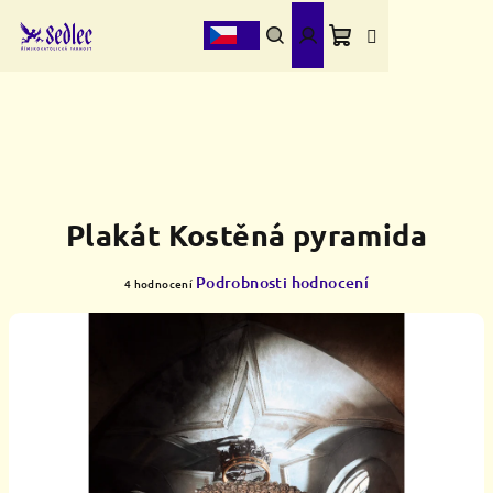
Přejít
na
obsah
Nákupní
Hledat
Přihlášení
košík
Plakát Kostěná pyramida
Průměrné
Podrobnosti hodnocení
4 hodnocení
hodnocení
produktu
je
5,0
z
5
hvězdiček.