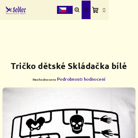
Přejít
na
obsah
Nákupní
Hledat
Přihlášení
košík
Tričko dětské Skládačka bílé
Průměrné
Podrobnosti hodnocení
Neohodnoceno
hodnocení
produktu
je
0,0
z
5
hvězdiček.