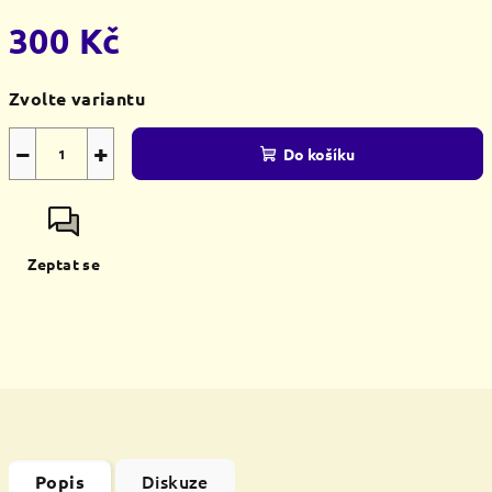
300 Kč
Měrná
Zvolte variantu
cena:
−
+
Do košíku
Zeptat se
Diskuze
Popis