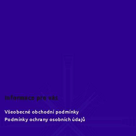
Z
á
p
a
t
í
Informace pro vás
Všeobecné obchodní podmínky
Podmínky ochrany osobních údajů