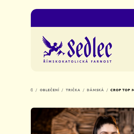
Přejít
na
obsah
/
OBLEČENÍ
/
TRIČKA
/
DÁMSKÁ
/
CROP TOP 
DOMŮ