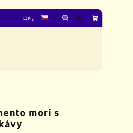
CZK
Hledat
Přihlášení
Nákupní
košík
ento mori s
ukávy