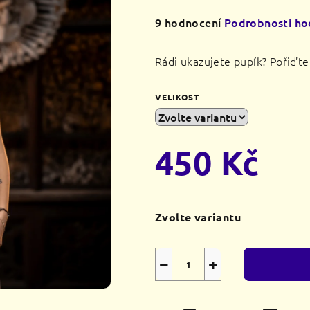
Průměrné
9 hodnocení
Podrobnosti ho
hodnocení
produktu
Rádi ukazujete pupík? Pořiďte 
je
4,3
VELIKOST
z
5
hvězdiček.
450 Kč
Měrná
cena:
Zvolte variantu
−
+