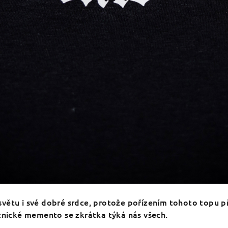
větu i své dobré srdce, protože pořízením tohoto topu př
stnické memento se zkrátka týká nás všech.