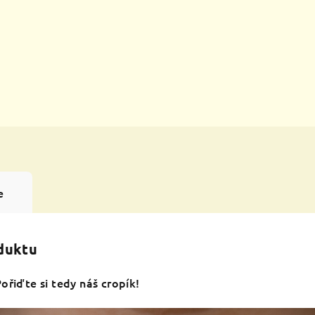
e
oduktu
ořiďte si tedy náš cropík!