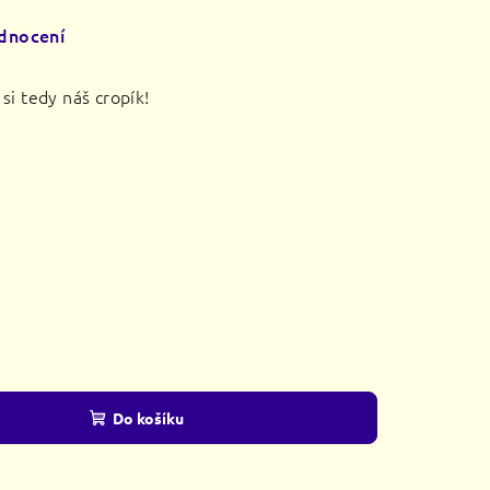
dnocení
si tedy náš cropík!
Do košíku