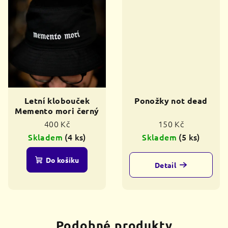
Letní klobouček
Ponožky not dead
Memento mori černý
400 Kč
150 Kč
Skladem
(4 ks)
Skladem
(5 ks)
Do košíku
Detail
Podobné produkty