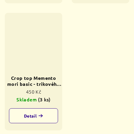
Crop top Memento
mori basic - trikového
typu
450 Kč
Skladem
(3 ks)
Detail