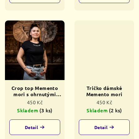
Crop top Memento
Tričko dámské
mori s ohrnutými
Memento mori
rukávy
450 Kč
450 Kč
Skladem
(3 ks)
Skladem
(2 ks)
Detail
Detail