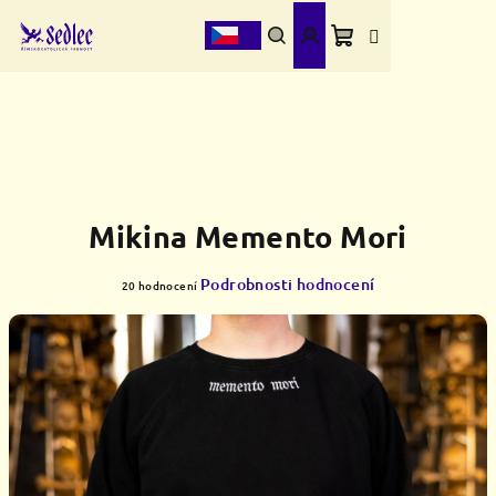
Přejít
na
obsah
Nákupní
Hledat
Přihlášení
košík
Mikina Memento Mori
Průměrné
Podrobnosti hodnocení
20 hodnocení
hodnocení
produktu
je
4,4
z
5
hvězdiček.