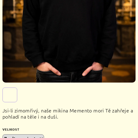
Jsi-li zimomřivý, naše mikina Memento mori Tě zahřeje a
pohladí na těle i na duši.
VELIKOST