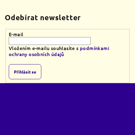
Odebírat newsletter
E-mail
Vložením e-mailu souhlasíte s
podmínkami
ochrany osobních údajů
Přihlásit se
Z
á
p
a
t
í